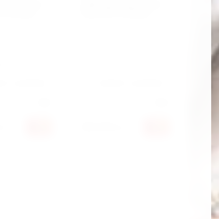
етрическая
динамометрический
 0.4-2 N.M
Force 3/8" 5-25 N.M
1602
Артикул:
6473270
ить к сравнению
Добавить к сравнению
ель:
Force
Производитель:
Force
481 320
ўм
сўм