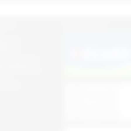
СПОСОБЫ ОПЛАТЫ:
оны для
к:
;
09484136
нгир
09418262
 3/4 блок , 26 магазин
кент. Авторынок
и. Блок 3/4. Магазин
 работы:
 до 18:00