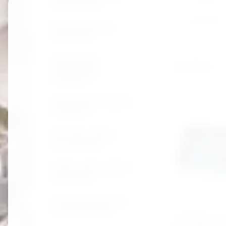
монтировки
Артикул:
6474535
Добавить к
Шестигранники
звёздочки
Производитель:
Гайковёрты
982 800
сўм
пневматика
домкраты
Шуруповёрты дрели
болгарки
Метчики свёрла
экстракторы
Напильники зубила
клепатели
Съёмники ходовой
части и мотора
АРЕОМЕТР д