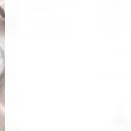
измерения
Съёмники масляных
(Антефриз,То
фильтров
улятор
кислота,Стек
Трещотки воротки
тель,Мочеви
солярка)
все для электрика
Артикул:
нет
Добавить к
600 000
сўм