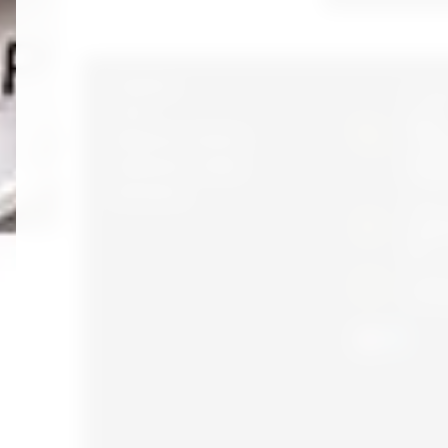
Главная
Телеф
справо
О нас
Юрий
Вопросы и ответы
+9989
Джахо
Связаться с нами
+9989
Контакты
Адрес:
г.Таш
Сергел
26
Режим
C 8:00