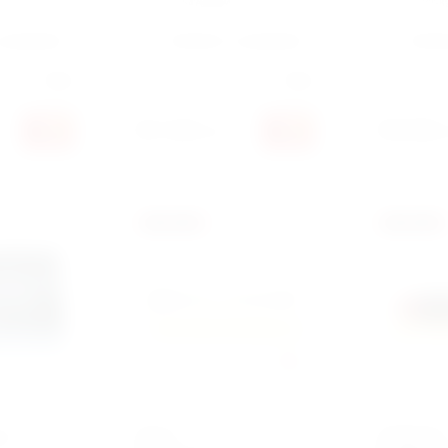
Артикул:
6472290W
Артикул:
YT-8
 сравнению
Добавить к сравнению
Добав
Force
Производитель:
Force
Производит
967 680
780 000
сўм
с
ля
Ключ
Отвертка