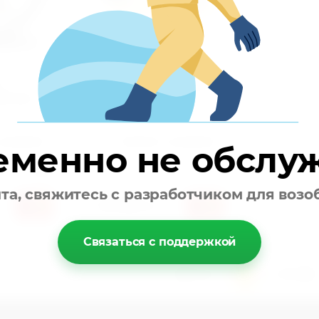
я
Угломер с магнитом
 Force
Force 1/2"
Артикул:
9G1802
 сравнению
Добавить к сравнению
еменно не обслу
Force
йта, свяжитесь с разработчиком для возо
226 800
сўм
Связаться с поддержкой
1
2
3