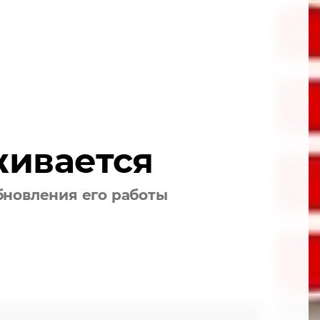
живается
бновления его работы