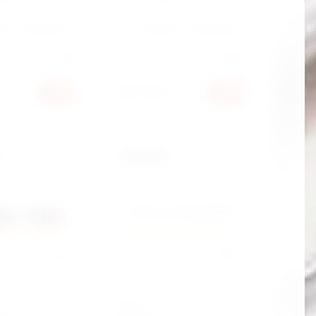
2293
Артикул:
6474470
ить к сравнению
Добавить к сравнению
ель:
Yato
Производитель:
Force
665 280
ўм
сўм
Ключ