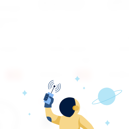
динамометрический
динамом
сол,Акком
Force 3/8" 19-110 N.M
Force 1/4"
лоочести
на
Артикул:
6473365
Артикул:
6472
 сравнению
Добавить к сравнению
Добав
Производитель:
Force
Производит
574 560
529 200
сўм
с