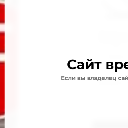
Пистолет дл
подкачки шин
Артикул:
9T0401
Добавить к
Сайт вр
Производитель:
Если вы владелец са
438 480
сўм