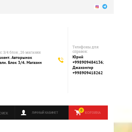
Телефоны для
справок:
: 3/4 блок , 26 магазин
Юрий
шкент. Авторынок
;
+998909484136
ели. Блок 3/4. Магазин
Джахонгир
+998909418262
0
КОРЗИНА
ЛИЧНЫЙ КАБИНЕТ
ОИСК