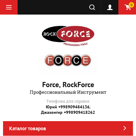
0
Force, RockForce
Профессиональный Инструмент
Телефоны для справок:
;
Юрий +998909484136
Джахонгир +998909418262
Каталог товаров