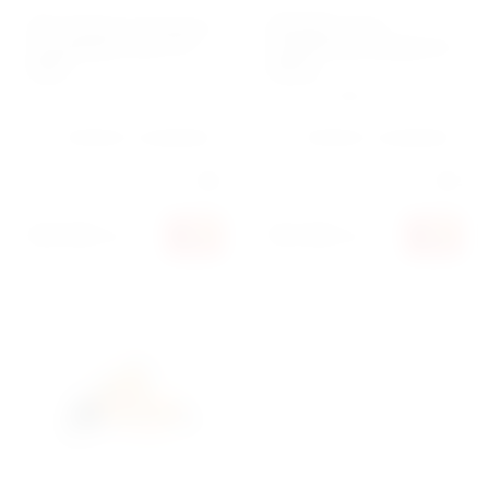
Фен промышленный с
ФОНАРЬ YATO
насадками YATO YT-
АКУМУЛЯТОРНИЙ (YT-
82291
08504)
Артикул:
YT-82291
Артикул:
YT-08504
Добавить к сравнению
Добавить к сравнению
Производитель:
Yato
Производитель:
Yato
600 000
384 000
сўм
сўм