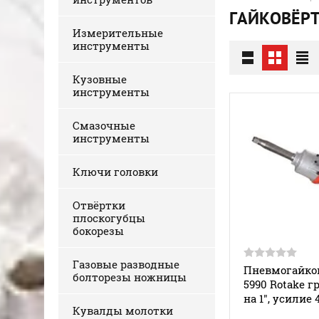
ГАЙКОВЁР
Измерительные
инструменты
Кузовные
инструменты
Смазочные
инструменты
Ключи головки
Отвёртки
плоскогубцы
бокорезы
Газовые разводные
Пневмогайков
болторезы ножницы
5990 Rotake г
на 1", усилие
Кувалды молотки