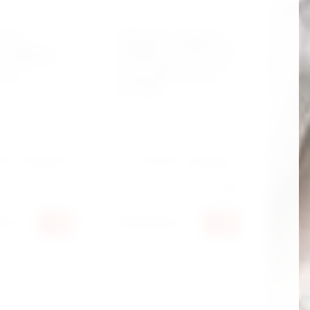
02169
Гайковерт ударный
т ударный
пневматический YATO
H, 0,2200 об/
1/2" 850 Нм 6.3 бар 350
 Hm)
л/мин 8500 об/мин
(YT-09531)
Артикул:
YT-09531
ить к сравнению
Добавить к сравнению
Производитель:
Yato
0
2 040 000
сўм
сўм