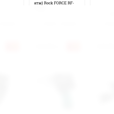
атм) Rock FORCE RF-
82586L
Артикул:
нет
Артикул:
AE45
 сравнению
Добавить к сравнению
Добав
Производит
4 200 000
2 400 00
сўм