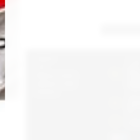
Главная
Телеф
справо
О нас
Юрий
Вопросы и ответы
+9989
Джахо
Связаться с нами
+9989
Контакты
Адрес:
г.Таш
Сергел
26
Режим
C 8:00