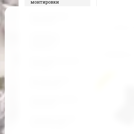
монтировки
Шестигранники
Артикул:
нет
звёздочки
Добавить к
Гайковёрты
пневматика
домкраты
5 400 000
сўм
Шуруповёрты дрели
болгарки
Новинка
Метчики свёрла
экстракторы
Напильники зубила
клепатели
Съёмники ходовой
части и мотора