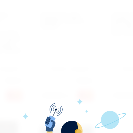
верт
Пневматический
Forsage f-
n
гайковёрт RockForce
Гайковер
1212 N.M
(18v’ 3.0A
й усилия
мин, 420
м корпусе
ловок(1
F-82549K4
4
Артикул:
82542
Артикул:
нет
 сравнению
Добавить к сравнению
Добав
RockForce
Производитель:
RockForce
2 040 000
2 040 00
сўм