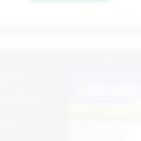
1
2
3
СПОСОБЫ ОПЛАТЫ:
оны для
к:
;
09484136
нгир
09418262
 3/4 блок , 26 магазин
кент. Авторынок
и. Блок 3/4. Магазин
 работы:
 до 18:00