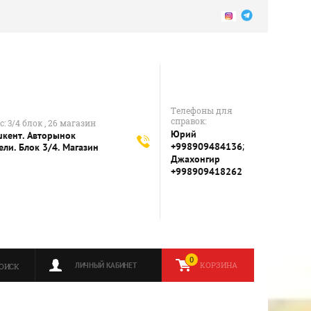
Телефоны для
справок:
: 3/4 блок , 26 магазин
Юрий
шкент. Авторынок
;
+998909484136
ели. Блок 3/4. Магазин
Джахонгир
+998909418262
0
КОРЗИНА
ЛИЧНЫЙ КАБИНЕТ
ОИСК