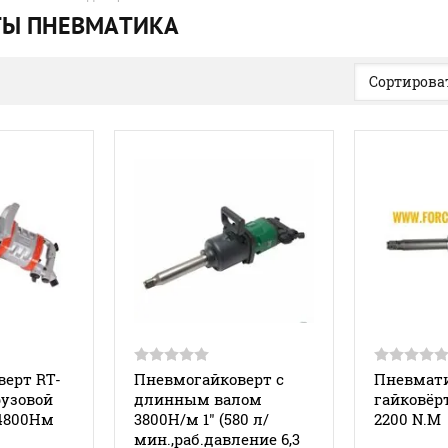
ТЫ ПНЕВМАТИКА
Сортироват
ерт RT-
Пневмогайковерт с
Пневмат
рузовой
длинным валом
гайковёрт
 4800Нм
3800Н/м 1" (580 л/
2200 N.M
мин.,раб.давление 6,3