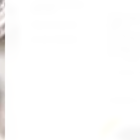
Съёмники масляных
фильтров
Пневмогайко
ударный"Twi
Трещотки воротки
Hammer"с
регулировко
все для электрика
в облегченно
1/2"+набор го
Rock FORCE R
Артикул:
RF-82549K
Добавить к
Производитель:
2 160 000
сўм
Новинка