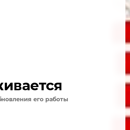
живается
бновления его работы