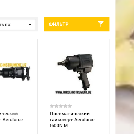
ФИЛЬТР
ь по:
ический
Пневматический
 Aeroforce
гайковёрт Aeroforce
1600N.M