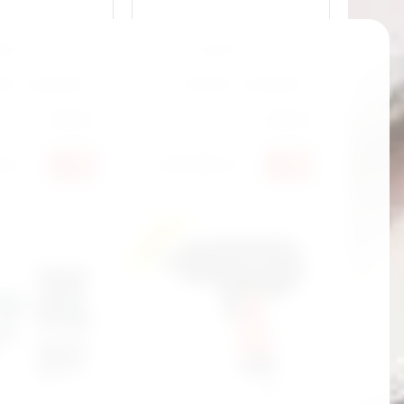
001B2
Артикул:
AE34A01B2
ить к сравнению
Добавить к сравнению
ель:
Aeroforce
Производитель:
Aeroforce
0
2 160 000
сўм
сўм
Новинка