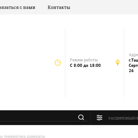
вязаться с нами
Контакты
Адрес
Режим работы:
г.Та
C 8:00 до 18:00
Серг
26
РАСШИРЕННЫЙ П
ты пневматика домкраты