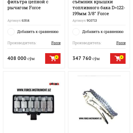
фильтра цепной с
съёмник крышки
рычагом Force
топливного бака D=122-
199мм 3/8" Force
Артикул:
61914
Артикул:
9G0713
Добавить к сравнению
Добавить к сравнению
Производитель:
Force
Производитель:
Force
408 000
347 760
сўм
сўм