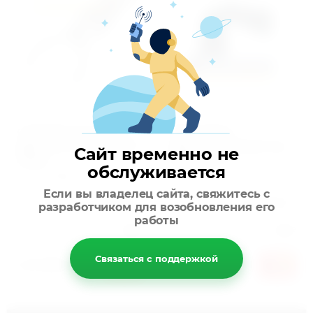
Съемник масляного
Ленточный
фильтра зажимной 60-
фильтросъемник под
Сайт временно не
90мм
квадрат 1/2
обслуживается
Артикул:
639250
Артикул:
619
Если вы владелец сайта, свяжитесь с
Добавить к сравнению
Добавить к сравнению
разработчиком для возобновления его
работы
Производитель:
Force
Производитель:
Force
Связаться с поддержкой
113 400
84 000
сўм
сўм