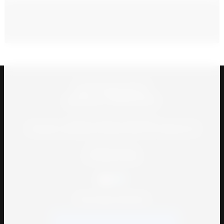
Телефоны для справок:
;
Юрий +998909484136
Джахонгир +998909418262
Адрес: 3/4 блок , 26 магазин
г.Ташкент. Авторынок Сергели. Блок 3/4. Магазин 26
Режим работы:
C 8:00 до 18:00
СПОСОБЫ ОПЛАТЫ: