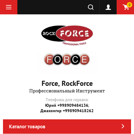
0
Force, RockForce
Профессиональный Инструмент
Телефоны для справок:
;
Юрий +998909484136
Джахонгир +998909418262
Каталог товаров