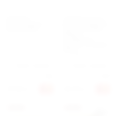
Ленточный
Съёмник масляного
фильтросъёмник с
фильтра с капроновой
рычагом 160мм
лентой L=34 дюйма
(850мм) и
алюминиевым
рычагом L=12 дюймов
(300мм
Артикул:
61908
Артикул:
61912
Добавить к сравнению
Добавить к сравнению
Производитель:
Force
Производитель:
Force
196 560
166 320
сўм
сўм