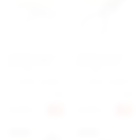
Съемник масляного
Съемник масляного
фильтра 53-118мм
фильтра 85-115мм
Артикул:
639230
Артикул:
639300
Добавить к сравнению
Добавить к сравнению
Производитель:
Force
Производитель:
Force
163 800
120 000
сўм
сўм