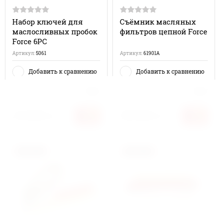
Набор ключей для
Съёмник масляных
маслосливных пробок
фильтров цепной Force
Force 6PC
Артикул:
5061
Артикул:
61901A
Добавить к сравнению
Добавить к сравнению
Производитель:
Force
Производитель:
Force
226 800
204 000
сўм
сўм