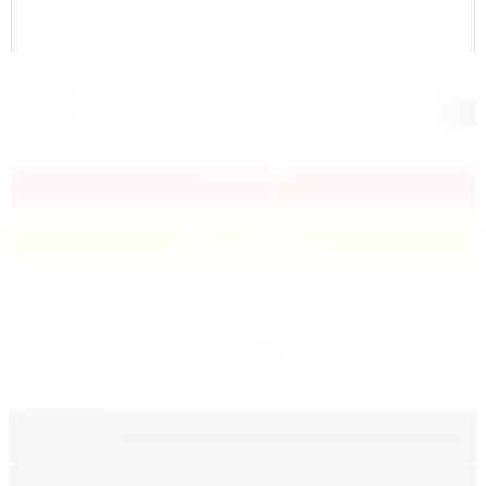
Количество:
90 720
сўм
−
+
КУПИТЬ
Купить в один клик
Добавить к сравнению
Производитель:
Force
Описание