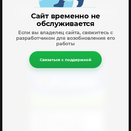
Адрес: 3/4 блок , 26 магазин
г.Ташкент. Авторынок Сергели. Блок 3/4. Магазин 26
Сайт временно не
обслуживается
Режим работы:
C 8:00 до 18:00
Если вы владелец сайта, свяжитесь с
разработчиком для возобновления его
работы
СПОСОБЫ ОПЛАТЫ:
Связаться с поддержкой