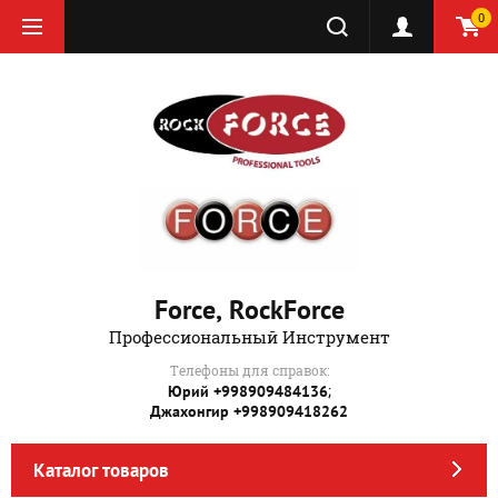
0
Force, RockForce
Профессиональный Инструмент
Телефоны для справок:
;
Юрий +998909484136
Джахонгир +998909418262
Каталог товаров