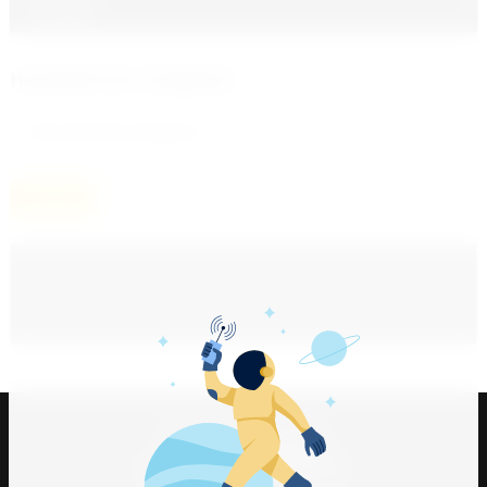
Отзывы
НАХОДИТСЯ В РАЗДЕЛАХ
Шестигранники звёздочки
НАЗАД
Телефоны для справок:
;
Юрий +998909484136
Джахонгир +998909418262