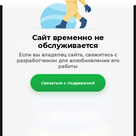
Телефоны для справок:
;
Юрий +998909484136
Джахонгир +998909418262
Сайт временно не
Адрес: 3/4 блок , 26 магазин
г.Ташкент. Авторынок Сергели. Блок 3/4. Магазин 26
обслуживается
Если вы владелец сайта, свяжитесь с
Режим работы:
разработчиком для возобновления его
C 8:00 до 18:00
работы
Связаться с поддержкой
СПОСОБЫ ОПЛАТЫ: