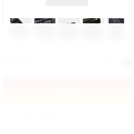
Количество:
3 000 000
сўм
−
+
КУПИТЬ
Купить в один клик
Добавить к сравнению
Производитель:
RockForce