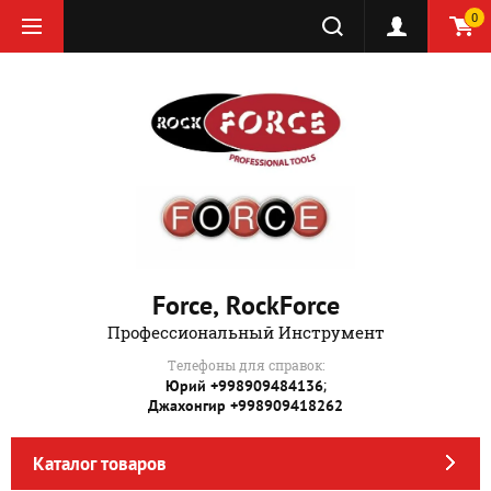
0
Force, RockForce
Профессиональный Инструмент
Телефоны для справок:
;
Юрий +998909484136
Джахонгир +998909418262
Каталог товаров